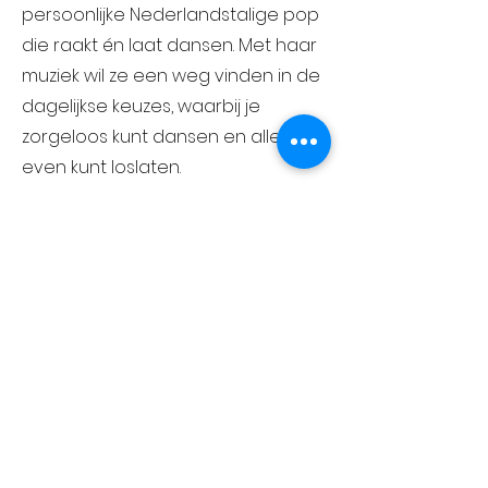
persoonlijke Nederlandstalige pop
die raakt én laat dansen. Met haar
muziek wil ze een weg vinden in de
dagelijkse keuzes, waarbij je
zorgeloos kunt dansen en alles
even kunt loslaten.
Ze werd genomineerd voor de
Popprijs Purmerend (Rob van
Oosten Award) en stond op podia
als TivoliVredenburg, Pop- &
Cultuurpodium P3 en diverse
festivals.
Meer info:
www.lisacarmen.nl
of
volg @lisacarmenmusic op social